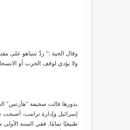
وقال الحية :” ردَّ نتنياهو على م
ولا يؤدي لوقف الحرب أو الانسح
بدورها قالت صحيفة “هآرتس” الع
إسرائيل وإدارة ترامب، أصبحت سي
طبيعيًا تمامًا. ففي السنة الأولى