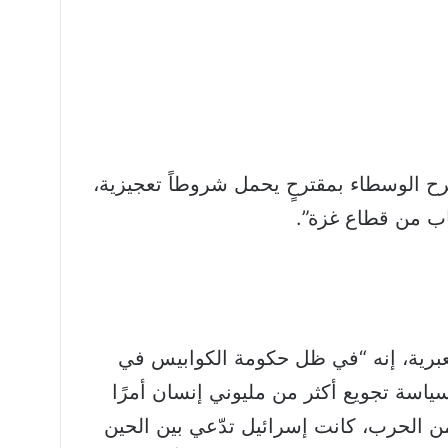
قترح الوسطاء بمقترحٍ يحمل شروطاً تعجيزية،
اب من قطاع غزة”.
برية، إنه “في ظل حكومة الكوابيس في
اسة تجويع أكثر من مليوني إنسان أمرًا
 من الحرب، كانت إسرائيل تدّعي بين الحين