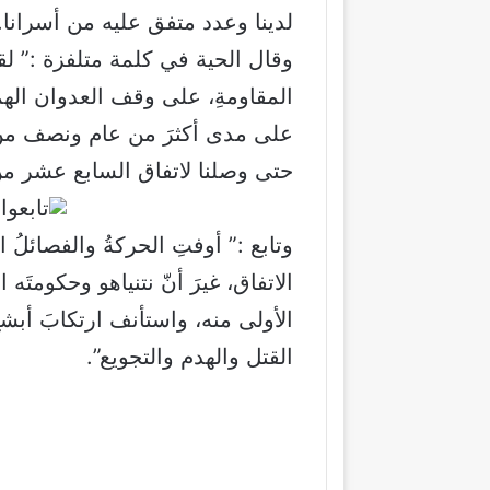
لدينا وعدد متفق عليه من أسرانا.
وقال الحية في كلمة متلفزة :” ل
المقاومةِ، على وقف العدوان الهم
على مدى أكثرَ من عام ونصف من 
حتى وصلنا لاتفاق السابع عشر من 
وتابع :” أوفتِ الحركةُ والفصائلُ 
الاتفاق، غيرَ أنّ نتنياهو وحكومتَه 
الأولى منه، واستأنف ارتكابَ أبشعِ
القتل والهدم والتجويع”.