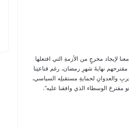
نا لإيجاد مخرجٍ من الأزمةِ التي افتعلها
مقترحهم نهايةَ شهرِ رمضان، رغم قناعتِنا
حربِ والعدوانِ لحمايةِ مستقبلِه السياسي،
و مقترحَ الوسطاء الذي وافقنا عليه”.