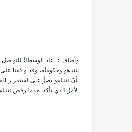
وأضاف :” عاد الوسطاءُ للتواصل مع
نتنياهو وحكومتُه، وقد وافقنا على 
بأنّ نتنياهو يصرُّ على استمرار ال
الأمرُ الذي تأكد بعدما رفض نتنياه