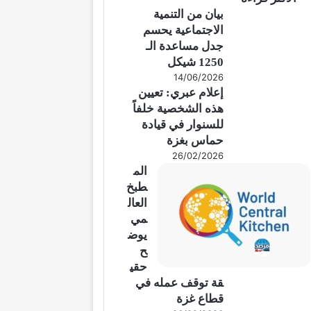
بيان من التنمية
الاجتماعية يحسم
جدل مساعدة الـ
1250 شيكل
14/06/2026
إعلام عبري: تعيين
هذه الشخصية خلفاً
للسنوار في قيادة
حماس بغزة
26/02/2026
الم
طبخ
العال
مي
يوض
ح
حقي
قة توقف عمله في
قطاع غزة