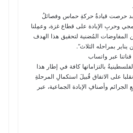
قد حرصت قيادةُ حركةِ حماس وفصائلُ
جي وحربِ الإبادة على قطاع غزة، وعمِلنا
المفاوضات المُضنية لتحقيق هذا الهدف
يناير بمراحله الثلاث”.
الفلسطينيةُ بالتزاماتها كافة في إطار هذا
انقلبا على الاتفاق قُبيلَ استكمالِ المرحلةِ
 الجرائم وأصنافِ الإبادة الجماعية، عبر