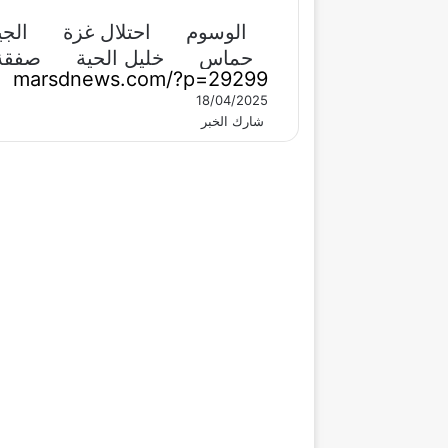
الوسوم
احتلال غزة
الج
حماس
خليل الحية
صفقة 
18/04/2025
‫X
ڤايبر
طباعة
تيلقرام
ماسنجر
ماسنجر
واتساب
مشاركة
فيسبوك
شارك الخبر
عبر
البريد