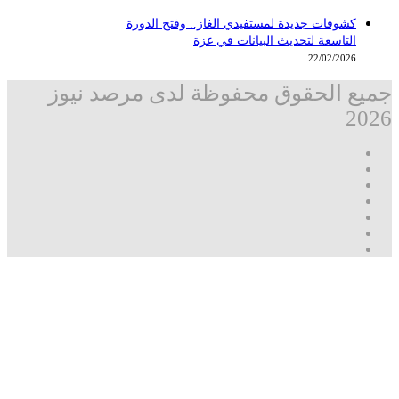
كشوفات جديدة لمستفيدي الغاز.. وفتح الدورة
التاسعة لتحديث البيانات في غزة
22/02/2026
جميع الحقوق محفوظة لدى مرصد نيوز
2026
فيسبوك
‫X
تيلقرام
واتساب
قناة
ماسنجر
واتساب
فيسبوك
مرصد
نيوز
زر
الذهاب
إلى
الأعلى