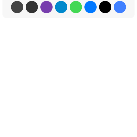
فيسبوك
‫X
ماسنجر
واتساب
تيلقرام
ڤايبر
مشاركة عبر البريد
طباعة