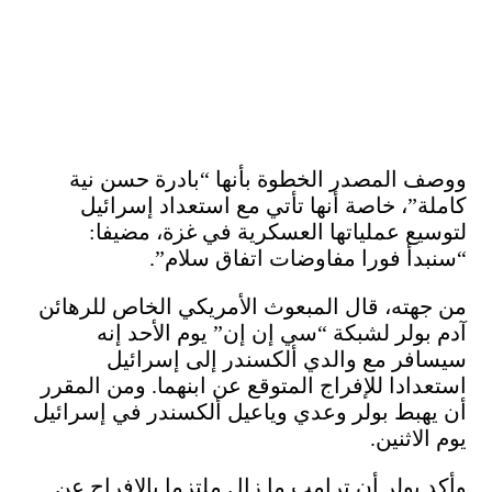
ووصف المصدر الخطوة بأنها “بادرة حسن نية
كاملة”، خاصة أنها تأتي مع استعداد إسرائيل
لتوسيع عملياتها العسكرية في غزة، مضيفا:
“سنبدأ فورا مفاوضات اتفاق سلام”.
من جهته، قال المبعوث الأمريكي الخاص للرهائن
آدم بولر لشبكة “سي إن إن” يوم الأحد إنه
سيسافر مع والدي ألكسندر إلى إسرائيل
استعدادا للإفراج المتوقع عن ابنهما. ومن المقرر
أن يهبط بولر وعدي وياعيل ألكسندر في إسرائيل
يوم الاثنين.
وأكد بولر أن ترامب ما زال ملتزما بالإفراج عن