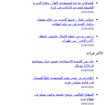
كشوفات جديدة لمستفيدي الغاز.. وفتح الدورة
التاسعة لتحديث البيانات في غزة
22/02/2026
حماس تختار زعيمها الجديد بين خالد مشعل
وخليل الحية في مرحلة انتقالية
22/02/2026
ترامب يدرس خطة لاغتيال خامنئي بانتظار
“الرد الأخير” من طهران
21/02/2026
الأكثر قراءة
بيان من التنمية الاجتماعية يحسم جدل مساعدة
الـ 1250 شيكل
14/06/2026
إعلام عبري: تعيين هذه الشخصية خلفاً للسنوار
في قيادة حماس بغزة
26/02/2026
المطبخ العالمي يوضح حقيقة توقف عمله في
قطاع غزة
26/02/2026