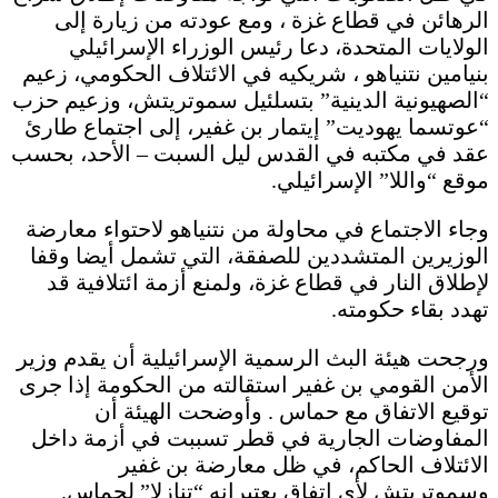
الرهائن في قطاع غزة ، ومع عودته من زيارة إلى
الولايات المتحدة، دعا رئيس الوزراء الإسرائيلي
بنيامين نتنياهو ، شريكيه في الائتلاف الحكومي، زعيم
“الصهيونية الدينية” بتسلئيل سموتريتش، وزعيم حزب
“عوتسما يهوديت” إيتمار بن غفير، إلى اجتماع طارئ
عقد في مكتبه في القدس ليل السبت – الأحد، بحسب
موقع “واللا” الإسرائيلي.
وجاء الاجتماع في محاولة من نتنياهو لاحتواء معارضة
الوزيرين المتشددين للصفقة، التي تشمل أيضا وقفا
لإطلاق النار في قطاع غزة، ولمنع أزمة ائتلافية قد
تهدد بقاء حكومته.
ورجحت هيئة البث الرسمية الإسرائيلية أن يقدم وزير
الأمن القومي بن غفير استقالته من الحكومة إذا جرى
توقيع الاتفاق مع حماس . وأوضحت الهيئة أن
المفاوضات الجارية في قطر تسببت في أزمة داخل
الائتلاف الحاكم، في ظل معارضة بن غفير
وسموتريتش لأي اتفاق يعتبرانه “تنازلا” لحماس.