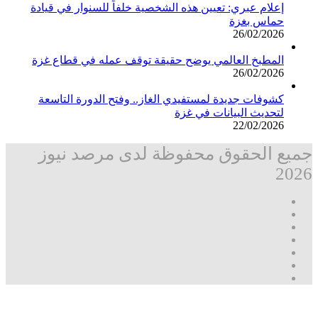
إعلام عبري: تعيين هذه الشخصية خلفاً للسنوار في قيادة
حماس بغزة
26/02/2026
المطبخ العالمي يوضح حقيقة توقف عمله في قطاع غزة
26/02/2026
كشوفات جديدة لمستفيدي الغاز.. وفتح الدورة التاسعة
لتحديث البيانات في غزة
22/02/2026
جميع الحقوق محفوظة لدى مرصد نيوز
2026
فيسبوك
‫X
تيلقرام
واتساب
قناة
ماسنجر
واتساب
فيسبوك
‫X
زر
ڤايبر
تيلقرام
واتساب
ماسنجر
ماسنجر
فيسبوك
مرصد
الذهاب