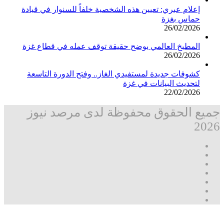
إعلام عبري: تعيين هذه الشخصية خلفاً للسنوار في قيادة
حماس بغزة
26/02/2026
المطبخ العالمي يوضح حقيقة توقف عمله في قطاع غزة
26/02/2026
كشوفات جديدة لمستفيدي الغاز.. وفتح الدورة التاسعة
لتحديث البيانات في غزة
22/02/2026
جميع الحقوق محفوظة لدى مرصد نيوز
2026
فيسبوك
‫X
تيلقرام
واتساب
قناة
ماسنجر
واتساب
فيسبوك
‫X
زر
ڤايبر
تيلقرام
واتساب
ماسنجر
ماسنجر
فيسبوك
مرصد