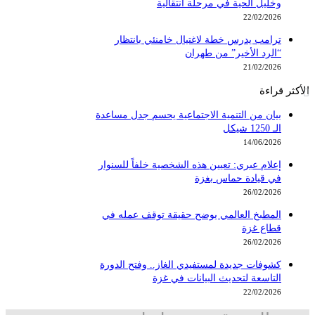
وخليل الحية في مرحلة انتقالية
22/02/2026
ترامب يدرس خطة لاغتيال خامنئي بانتظار
“الرد الأخير” من طهران
21/02/2026
الأكثر قراءة
بيان من التنمية الاجتماعية يحسم جدل مساعدة
الـ 1250 شيكل
14/06/2026
إعلام عبري: تعيين هذه الشخصية خلفاً للسنوار
في قيادة حماس بغزة
26/02/2026
المطبخ العالمي يوضح حقيقة توقف عمله في
قطاع غزة
26/02/2026
كشوفات جديدة لمستفيدي الغاز.. وفتح الدورة
التاسعة لتحديث البيانات في غزة
22/02/2026