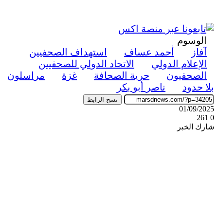
الوسوم
آفاز
أحمد عساف
استهداف الصحفيين
الإعلام الدولي
الاتحاد الدولي للصحفيين
الصحفيون
حرية الصحافة
غزة
مراسلون
بلا حدود
ناصر أبو بكر
نسخ الرابط
01/09/2025
261
0
شارك الخبر
‫X
ڤايبر
طباعة
تيلقرام
واتساب
ماسنجر
ماسنجر
فيسبوك
مشاركة
عبر
البريد